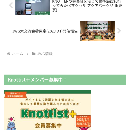
KNOTTERの会員証を使って優待施設に行
ってみた②マクセル アクアパーク品川(東
京)
JWG大交流会＠東京(2023.8.1)開催報告
ホーム
JWG情報
Knottist＋メンバー募集中！