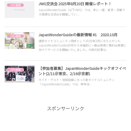
JWG交流会 2025年8月20日 開催レポート！
JWG情報
JapanWonderGuide（以下JWG）では、年に一度、東京・京都で
大規模な交流会を開催してい...
JapanWonderGuideの最新情報 #1 2020.10月
JWG情報
通訳ガイドコミュニティ団体として2020年2月に立ち上がった
JapanWonderGuideは9月から本格的に一般会員様と無料会員様に
分けてサービスを開始いたしました。今回の記事は、
JapanWonderGuideに登録するとどんなメリットがあるのか、ど
んな活動をしているのかをお知らせいたします
【参加者募集】JapanWonderGuideキックオフイベ
JWG情報
ント(2/11＠東京、2/16＠京都)
ガイド・ゲスト・地域目線に立った新ガイドコミュニティ
「JapanWonderGuide」では、昨年末...
スポンサーリンク