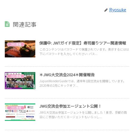
Ryosuke
関連記事
保護中: JWTガイド限定】寿司握りツアー関連情報
JWG情報
このコンテンツはパスワードで保護されています。表示するには以
下にパスワードを入力してください: パス...
＊JWG大交流会2024＊開催報告
JWG情報
JapanWonderGuideでは、通常年1回交流会を開催しています。
2020年の2月にキックオフ...
JWG交流会参加エージェント公開！
JWG情報
JWG大交流会参加エージェントを公開しました！東京、京都の両
日にご参加いただくエージェントもいらっし...