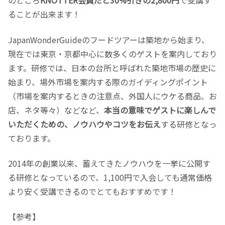
のところ
KNOTTER会員だと30%引きの2,800円
で受講す
ることが出来ます！
JapanWonderGuideのフードツアーは築地から始まり、
現在では東京・京都中心に数多くのゲストを案内しており
ます。研修では、日本の台所と呼ばれた築地市場の歴史に
始まり、場外市場を案内する際のガイディングポイント
（市場を案内するときの注意点、外国人にウケる商品、お
店、ネタ等々）などなど、
本当の意味でゲストに楽しんで
いただくための、ノウハウやコツをお伝え
する研修となっ
ております。
2014年の創業以来、蓄えてきたノウハウを一挙に公開す
る研修となっているので、1,100円で入会しても通常価格
より安く受講できるのでとてもおすすめです！
【参考】