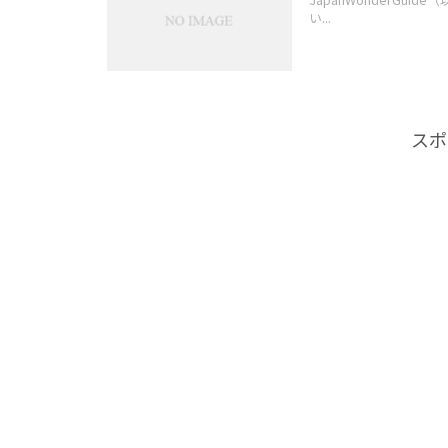
い...
スポ