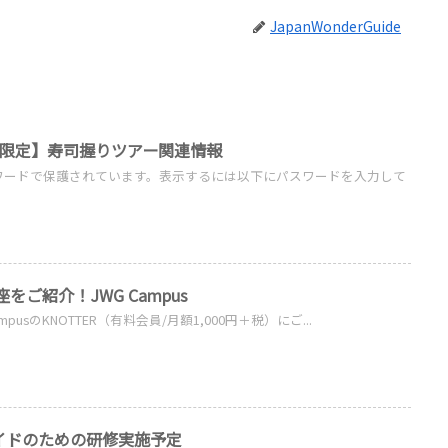
JapanWonderGuide
イド限定】寿司握りツアー関連情報
ワードで保護されています。表示するには以下にパスワードを入力して
5講座をご紹介！JWG Campus
 CampusのKNOTTER（有料会員/月額1,000円＋税）にご...
訳ガイドのための研修実施予定