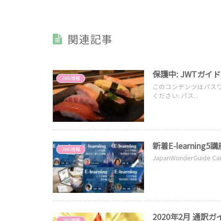
関連記事
保護中: JWTガ
JWG情報
このコンテンツはパス
ください: パス...
新着E-learning
JWG情報
JapanWonderGuide
2020年2月 通
JWG情報