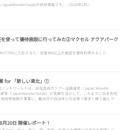
apanWonderGuideの研修情報です。（2020年2月）
員証を使って優待施設に行ってみた②マクセル アクアパーク
deのKNOTTERに入会すると、全国400以上の施設を優待利用すること...
業 for 「新しい東北」①
ノットワールドは、自社造成のツアー企画運営（Japan Wonder
の運営（JapanWonderGuide）の実績を活かして、これまでに日本各地
ー造成等複数の事業に、観光庁や自治体との協業で数多く取り組んでき
年8月20日 開催レポート！
uide（以下JWG）では、年に一度、東京・京都で大規模な交流会を開催して