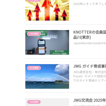
2020年にキックオフしたJ
KNOTTERの会
JWG情報
品川(東京)
JapanWonderGui
JWG ガイド育成事
JWG情報
JWG運営会社・株式会社
Travel）やガイド団体
でのガイド育成やツア
ました。
JWG交流会 2025
JWG情報
JapanWonderG