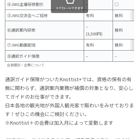
④JWG主催研修割引
–
○
スクロールできます
⑤JWG交流会へご招待
有料
無料
–
⑥通訳案内研修
無料
(3,500円)
⑦JWG動画配信
有料
無料
⑧通訳ガイド保険
–
–
会員種別・会費について
通訳ガイド保険がついたKnottist+では、資格の保有の有
無に関わらず、通訳案内業務が補償の対象となり、安心し
てガイドのお仕事ができます。
日本各地の観光地が外国人観光客で賑わいをみせておりま
す！ぜひこの機会にご検討ください。
※Knottist＋の会費は加入月によって変動します