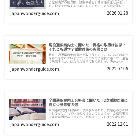
の試験内容や難易度、試験準備と対策方法をまとめまし
た。独学で合格するためにおすすめの、各試験対策に合っ
た参考書もご紹介します。
2026.01.28
japanwonderguide.com
現役通訳案内士に聞いた！資格の取得は独学？
それとも通学？試験対策の実態とは
現在、通訳案内士の資格を取ろうとしている方はどのよう
な対策をされていますか。どこかの予備校に通うか、通信
で勉強するか、はたまた独学で取り組むか、決めかねてい
る方もいらっしゃるのではないでしょうか。今回、通訳案
2022.07.06
japanwonderguide.com
内士の試験を合格された方々にアンケートを取り、一次試
験や二次試験のどのような対策をしたのかをご紹介しま
す。
全国通訳案内士合格者に聞いた！2次試験対策に
役立つ参考書５選
全国通訳案内士試験の一次試験が終わり、受験者の方々は
少しほっとされているのではないでしょうか。合格発表ま
でまだ時間がありますが、それまでに少しずつ2次試験対
策にも取り掛かりたいですよね。今回は、全国通訳案内士
2022.12.01
japanwonderguide.com
資格を取得した方に聞いた、実際に口述試験対策で使って
いた参考書をご紹介します。教本がありすぎて色々手をつ
けてしまう！という方も多いですが、1つの教本をじっく
りとやり切ることをおすすめします。