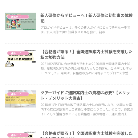
新人研修からデビューへ！新人研修と初仕事の体験
通訳ガイドの働き方
記
プロガイドデビューは、多くの新人ガイドにとって特別な一歩で
す。新人研修で得た知識やスキルを胸に、初め...
【合格者が語る！】全国通訳案内士試験を突破した
通訳ガイドを目指す
私の勉強方法
2021年2月5日に合格発表が行われた2020年度全国通訳案内士試
験。受験者5,078名の内合格者はたったの489名。合格率はわずか
9.6%でした。今回は、合格者の方々に合格までのプロセスや勉強
法、これから受験する皆さんへ向けてのメッセージをいただきまし
た。
ツアーガイドに通訳案内士の資格は必要?【メリッ
通訳ガイドを目指す
ト・デメリット大調査】
2018年1月4日施行の改正通訳案内士法の施行により、外国人を案
内する際に通訳案内士の資格は不要になりました。そこで、通訳ガ
イドとして活躍されている有資格者・無資格者に、通訳案内士資格
の価値・メリットを聞いてみました。
【合格者が語る！】全国通訳案内士試験を突破した
通訳ガイドを目指す