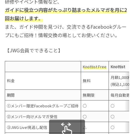
研修やイベント情報など、
ガイドに役立つ内容がたっぷり詰まったメルマガを月に2
回お届けします
。
また、ガイド仲間を見つけ、交流できるFacebookグルー
プにもご招待！情報交換の場としてお使いください。
【JWG会員でできること】
Knottist Free
Knottist
月額1,000円
料金
無料
(税込1,100円
期間
無期限
毎月自動更
①メンバー限定Facebookグループご招待
○
○
②メンバー向けメルマガ受信
○
○
③JWG Live!見逃し配信
△
○