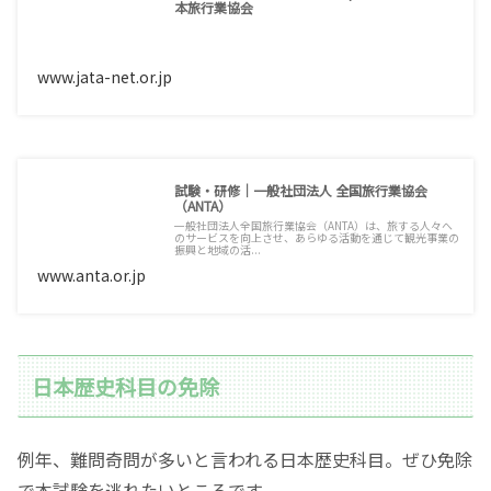
本旅行業協会
www.jata-net.or.jp
試験・研修｜一般社団法人 全国旅行業協会
（ANTA）
一般社団法人全国旅行業協会（ANTA）は、旅する人々へ
のサービスを向上させ、あらゆる活動を通じて観光事業の
振興と地域の活...
www.anta.or.jp
日本歴史科目の免除
例年、難問奇問が多いと言われる日本歴史科目。ぜひ免除
で本試験を逃れたいところです。