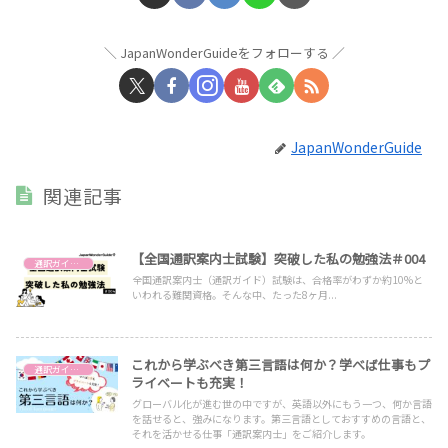
JapanWonderGuideをフォローする
JapanWonderGuide
関連記事
【全国通訳案内士試験】突破した私の勉強法＃004
通訳ガイドを目指す
全国通訳案内士（通訳ガイド）試験は、合格率がわずか約10%と
いわれる難関資格。そんな中、たった8ヶ月...
これから学ぶべき第三言語は何か？学べば仕事もプ
通訳ガイドを目指す
ライベートも充実！
グローバル化が進む世の中ですが、英語以外にもう一つ、何か言語
を話せると、強みになります。第三言語としておすすめの言語と、
それを活かせる仕事「通訳案内士」をご紹介します。