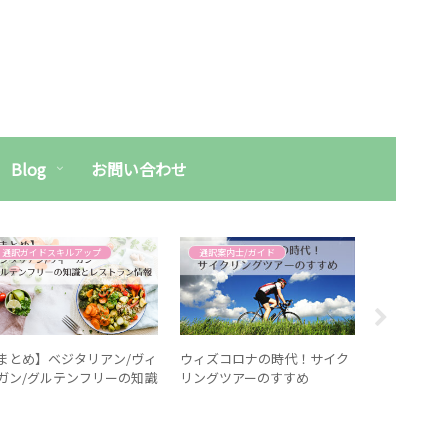
Blog
お問い合わせ
通訳ガイドスキルアップ
通訳案内士/ガイド
街人道
まとめ】ベジタリアン/ヴィ
ウィズコロナの時代！サイク
通訳案内士
ガン/グルテンフリーの知識
リングツアーのすすめ
レストラン情報