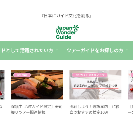
『日本にガイド文化を創る』
イドとして活躍されたい方
ツアーガイドをお探しの方
JWG情報
通訳ガイドスキルアップ
な
保護中: JWTガイド限定】寿司
挑戦しよう！通訳案内士に役
【
握りツアー関連情報
立つおすすめ検定10選
ー
と