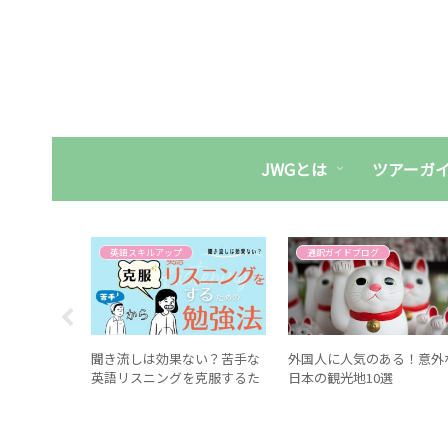
JWGとは
ツアーガ
ぶ
英語スキルアップ
通訳ガイドブログ
インドを身
聞き流しは効果ない？苦手な
外国人に人気のある！意外
法を紹介！
英語リスニングを克服するた
日本の観光地10選
とう】
めの勉強法