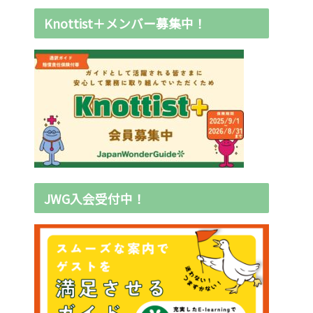
Knottist＋メンバー募集中！
JWG入会受付中！