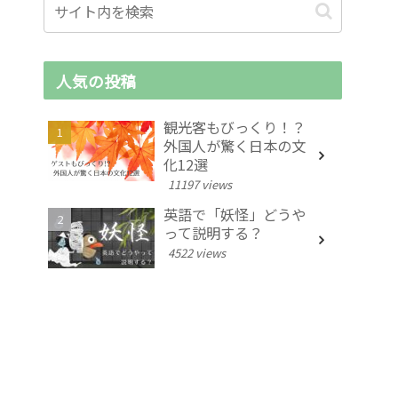
人気の投稿
観光客もびっくり！？
外国人が驚く日本の文
化12選
11197 views
英語で「妖怪」どうや
って説明する？
4522 views