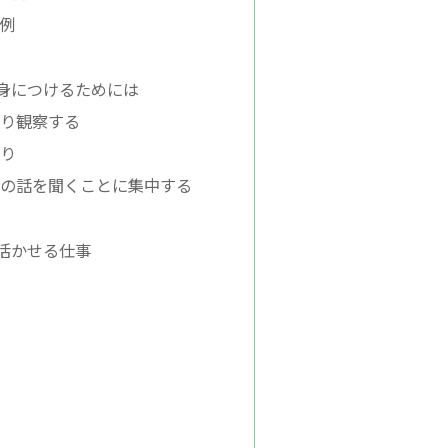
例
身につけるためには
かり観察する
配り
相手の話を聞くことに集中する
る
活かせる仕事