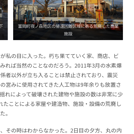
下
富岡町夜ノ森地区の帰還困難区域にある荒廃した商業
施設
景が私の目に入った。朽ち果てていく家、商店、ビ
れば当然のことなのだろう。2011年3月の水素爆
係者以外が立ち入ることは禁止されており、震災
の営みに使用されてきた人工物は9年余りも放置さ
揺れによって破壊された建物や施設の数は非常に少
れたことによる家屋や建造物、施設・設備の荒廃し
えた。
、その時はわからなかった。2日目の夕方、丸の内