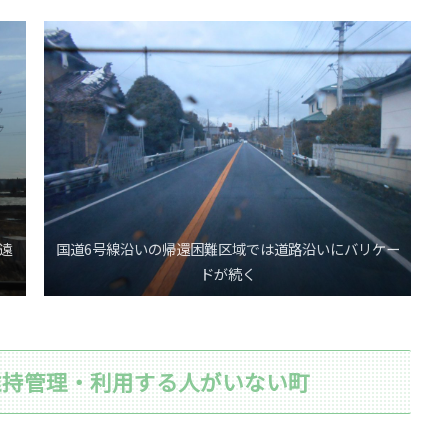
遠
国道6号線沿いの帰還困難区域では道路沿いにバリケー
ドが続く
維持管理・利用する人がいない町