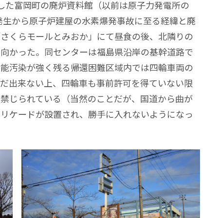
した富岡町の廃炉資料館（以前は原子力発電所の
発生から原子炉建屋の水素爆発事故に至る経緯と廃
「さくらモールとみおか」にて昼食の後、北隣りの
に向かった。同センターは福島県沿岸の基幹道路で
射能汚染が強く残る帰還困難区域内では四輪車両の
まだ出来ない上、四輪車も事前許可を得ていない限
は禁じられている（当然のことだが、国道から曲が
バリケードが設置され、勝手に入れないようになっ