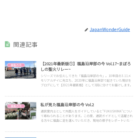
JapanWonderGuide
関連記事
【2021年最新版①】福島沿岸部の今 Vol.17~まぼろ
福島の今
しの聖火リレー~
シリーズでお伝えしてきた「福島沿岸部の今」。10年目の3.11メ
モリアルデイに先立ち、2020年に福島沿岸部で起きていた現状を
ブログにして【2021年最新版】として3回に分けてお届けします。
私が見た福島沿岸部の今 Vol.2
福島の今
通訳案内士として外国人をガイドしていると"FUKUSHIMA"につい
て尋ねられることがあります。この度、通訳ガイドとして活躍され
る方々に福島に足を運んでいただき、現地の様子をレポートいただ
きました。複数の方の目線を知ることで、多面的に「FUKUSHIMA
の今」を感じていただければと思います。