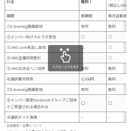
料金
無料！
(税込1,100円
期間
無期限
毎月自動更
①E-learning動画配信
有料
無料
②メンバー向けメルマガ受信
○
○
③JWG Live!見逃し配信
△
○
④JWG主催研修割引
–
○
スクロールできます
⑤JWG交流会へご招待
有料
無料
⑥通訳案内研修
3,500円
無料
⑦E-learning動画配信
有料
無料
⑧メンバー限定Facebookグループご招待
〇
〇
※ご希望される場合のみ
⑨通訳ガイド保険
–
–
会員種別・会費について