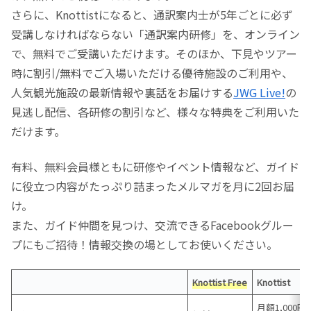
さらに、Knottistになると、通訳案内士が5年ごとに必ず
受講しなければならない「通訳案内研修」を、オンライン
で、無料でご受講いただけます。そのほか、下見やツアー
時に割引/無料でご入場いただける優待施設のご利用や、
人気観光施設の最新情報や裏話をお届けする
JWG Live!
の
見逃し配信、各研修の割引など、様々な特典をご利用いた
だけます。
有料、無料会員様ともに研修やイベント情報など、ガイド
に役立つ内容がたっぷり詰まったメルマガを月に2回お届
け。
また、ガイド仲間を見つけ、交流できるFacebookグルー
プにもご招待！情報交換の場としてお使いください。
Knottist Free
Knottist
月額1,000円