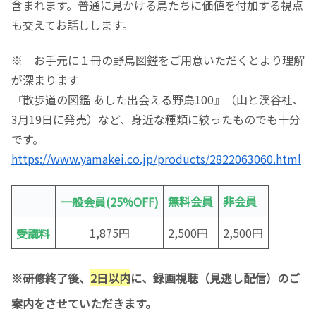
含まれます。普通に見かける鳥たちに価値を付加する視点
も交えてお話しします。
※ お手元に１冊の野鳥図鑑をご用意いただくとより理解
が深まります
『散歩道の図鑑 あした出会える野鳥100』（山と渓谷社、
3月19日に発売）など、身近な種類に絞ったものでも十分
です。
https://www.yamakei.co.jp/products/2822063060.html
無料会員
非会員
一般会員(25%OFF)
1,875円
2,500円
2,500円
受講料
※研修終了後、
2日以内
に、録画視聴
（
見逃し
配信
）
のご
案内をさせていただきます。