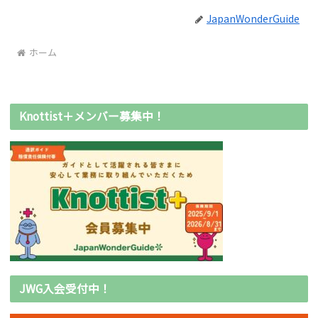
JapanWonderGuide
ホーム
Knottist＋メンバー募集中！
JWG入会受付中！