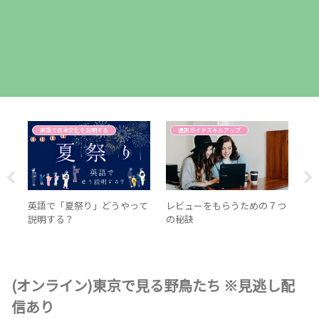
英語で日本文化を説明する
通訳ガイドスキルアップ
英語で「夏祭り」どうやって
レビューをもらうための７つ
現
説明する？
の秘訣
格
学
(オンライン)東京で見る野鳥たち ※見逃し配
信あり