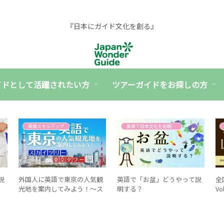
『日本にガイド文化を創る』
イドとして活躍されたい方
ツアーガイドをお探しの方
英語スキルアップ
英語で日本文化を説明する
説
外国人に英語で東京の人気観
英語で「お盆」どうやって説
全
光地を案内してみよう！～ス
明する？
V
カイツリーvs東京タワー編〜