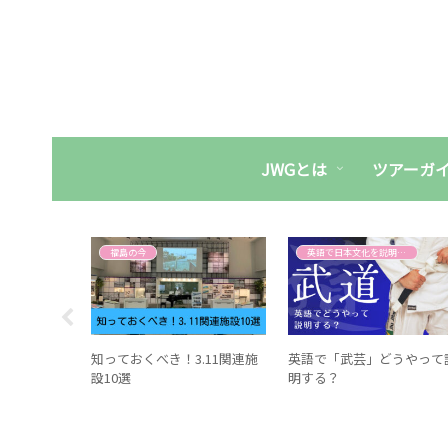
JWGとは
ツアーガ
英語で日本文化を説明する
福島の今
英語で日本文化を説明する
」どうやっ
知っておくべき！3.11関連施
英語で「武芸」どうやって
設10選
明する？