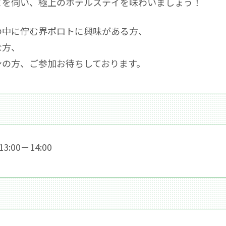
どを伺い、極上のホテルステイを味わいましょう！
の中に佇む界ポロトに興味がある方、
な方、
ンの方、ご参加お待ちしております。
3:00－14:00