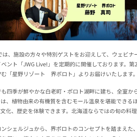
Guideでは、施設の方々や特別ゲストをお迎えして、ウェビ
ント「JWG Live!」を定期的に開催しております。第
佇む「星野リゾート 界ポロト」よりお届けいたします
でも四季が鮮やかな白老町・ポロト湖畔に建ち、全室か
では、植物由来の有機質を含むモール温泉を堪能できる
の文化、歴史を体験できます。北海道ならではの旬の料
コンシェルジュから、界ポロトのコンセプトを踏まえた