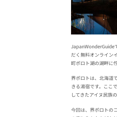
JapanWonder
だく無料オンラインイベ
町ポロト湖の湖畔に
界ポロトは、北海道
きる湯宿です。ここ
してきたアイヌ民族
今回は、界ポロトの