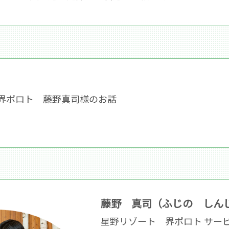
界ポロト 藤野真司様のお話
藤野 真司（ふじの し
星野リゾート 界ポロト サー