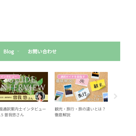
Blog
お問い合わせ
インタビュー
通訳ガイドを目指す
国通訳案内士インタビュー
観光・旅行・旅の違いとは？
英語で「着
ol.5 曽我悠さん
徹底解説
説明しよう