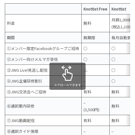
Knottist Free
Knottist
月額1,000円
料金
無料
(税込1,100円
期間
無期限
毎月自動更
①メンバー限定Facebookグループご招待
○
○
②メンバー向けメルマガ受信
○
○
③JWG Live!見逃し配信
△
○
④JWG主催研修割引
–
○
スクロールできます
⑤JWG交流会へご招待
有料
無料
–
⑥通訳案内研修
無料
(3,500円)
⑦JWG動画配信
有料
無料
⑧通訳ガイド保険
–
–