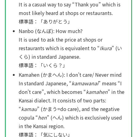
It is a casual way to say “Thank you” which is
most likely heard at shops or restaurants.
標準語：「ありがとう」
Nanbo (なんぼ): How much?
It is used to ask the price at shops or
restaurants which is equivalent to “
Ikura
” (い
くら) in standard Japanese.
標準語：「いくら？」
Kamahen (かまへん): I don’t care/ Never mind
In standard Japanese, “
kamawanai
” means “I
don’t care”, which becomes “
kamahen
” in the
Kansai dialect. It consists of two parts:
“
kamau
” (かまう=do care), and the negative
copula “
hen
” (へん) which is exclusively used
in the Kansai region.
標準語：「気にしない」