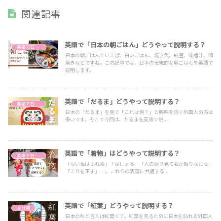
関連記事
英語で「日本の朝ごはん」どうやって説明する？
英語で日本文化を説明する
日本の朝ごはんといえば、白いごはん、焼き魚、納豆、味噌汁、卵
焼きなどですね。この記事では、日本の伝統的な朝ごはんを英語で
説明します。
英語で「だるま」どうやって説明する？
英語で日本文化を説明する
日本の「だるま」を見て「これは何？」と興味を抱く外国人の方は
多いです。そこで今回は、だるまを英語で説...
英語で「着物」はどうやって説明する？
英語で日本文化を説明する
「ない袖はふれぬ」「はしょる」「人の振り見て我が振りなおせ」
「えりを正す」…。これらの表現に共通する...
英語で「紅葉」どうやって説明する？
未分類
日本の秋と言えば紅葉です。紅葉を見るために日本を訪れる外国人