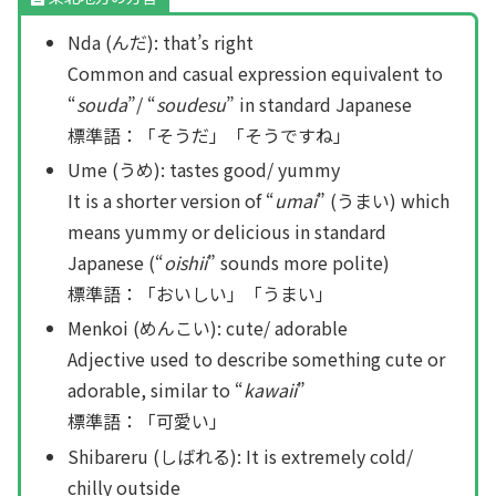
Nda (んだ): that’s right
Common and casual expression equivalent to
“
souda
”/ “
soudesu
” in standard Japanese
標準語：「そうだ」「そうですね」
Ume (うめ): tastes good/ yummy
It is a shorter version of “
umai
” (うまい) which
means yummy or delicious in standard
Japanese (“
oishii
” sounds more polite)
標準語：「おいしい」「うまい」
Menkoi (めんこい): cute/ adorable
Adjective used to describe something cute or
adorable, similar to “
kawaii
”
標準語：「可愛い」
Shibareru (しばれる): It is extremely cold/
chilly outside