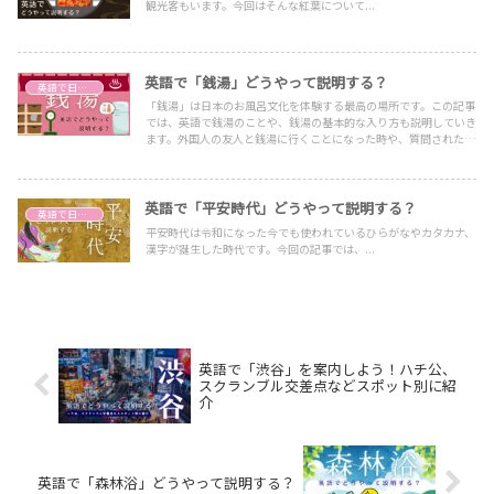
観光客もいます。今回はそんな紅葉について...
英語で「銭湯」どうやって説明する？
英語で日本文化を説明する
「銭湯」は日本のお風呂文化を体験する最高の場所です。この記事
では、英語で銭湯のことや、銭湯の基本的な入り方も説明していき
ます。外国人の友人と銭湯に行くことになった時や、質問された時
に参考にしてみてくださいね。
英語で「平安時代」どうやって説明する？
英語で日本文化を説明する
平安時代は令和になった今でも使われているひらがなやカタカナ、
漢字が誕生した時代です。今回の記事では、...
英語で「渋谷」を案内しよう！ハチ公、
スクランブル交差点などスポット別に紹
介
英語で「森林浴」どうやって説明する？