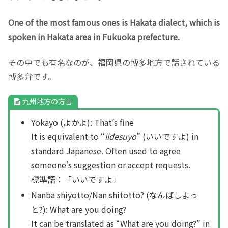
One of the most famous ones is Hakata dialect, which is
spoken in Hakata area in Fukuoka prefecture.
その中でも有名なのが、福岡県の博多地方で話されている
博多弁です。
九州地方の方言
Yokayo (よかよ): That’s fine
It is equivalent to “
iidesuyo
” (いいですよ) in
standard Japanese. Often used to agree
someone’s suggestion or accept requests.
標準語：「いいですよ」
Nanba shiyotto/Nan shitotto? (なんばしよっ
と?): What are you doing?
It can be translated as “What are you doing?” in