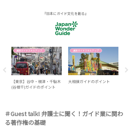
『日本にガイド文化を創る』
通訳ガイドスキルアップ
通訳ガイドスキルアップ
ライ
【東京】谷中・根津・千駄木
大相撲ガイドのポイント
英
加
(谷根千)ガイドのポイント
て
＃Guest talk! 弁護士に聞く！ガイド業に関わ
る著作権の基礎