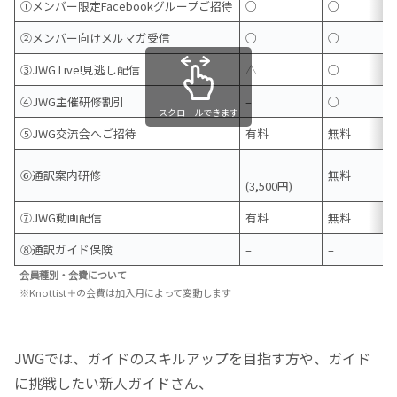
①メンバー限定Facebookグループご招待
○
○
②メンバー向けメルマガ受信
○
○
③JWG Live!見逃し配信
△
○
④JWG主催研修割引
–
○
スクロールできます
⑤JWG交流会へご招待
有料
無料
–
⑥通訳案内研修
無料
(3,500円)
⑦JWG動画配信
有料
無料
⑧通訳ガイド保険
–
–
会員種別・会費について
※Knottist＋の会費は加入月によって変動します
JWGでは、ガイドのスキルアップを目指す方や、ガイド
に挑戦したい新人ガイドさん、