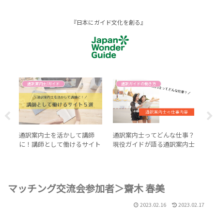
『日本にガイド文化を創る』
通訳案内士/ガイド
通訳ガイドの働き方
のお
通訳案内士を活かして講師
通訳案内士ってどんな仕事？
英
パニ
に！講師として働けるサイト
現役ガイドが語る通訳案内士
ク
５選
の仕事内容
マッチング交流会参加者＞齋木 春美
2023.02.16
2023.02.17