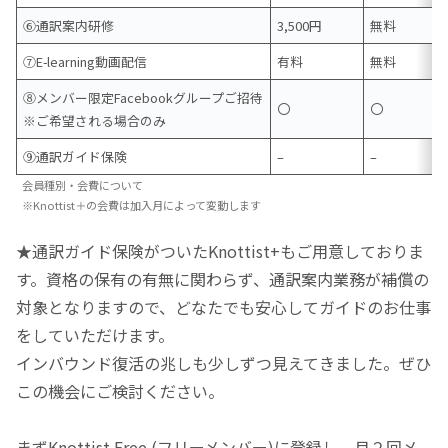
⑥通訳案内研修
3,500円
無料
⑦E-learning動画配信
有料
無料
⑧メンバー限定Facebookグループご招待
〇
〇
※ご希望される場合のみ
⑨通訳ガイド保険
–
–
会員種別・会費について
※Knottist＋の会費は加入月によって変動します
★通訳ガイド保険がついたKnottist+もご用意しておりま
す。資格の保有の有無に関わらず、通訳案内業務が補償の
対象となりますので、どなたでも安心してガイドのお仕事
をしていただけます。
インバウンド復活の兆しも少しずつ見えてきました。ぜひ
この機会にご検討ください。
まずKnottist Free (フリーメンバー)に登録し、月２回メ