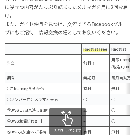
に役立つ内容がたっぷり詰まったメルマガを月に2回お届
け。
また、ガイド仲間を見つけ、交流できるFacebookグルー
プにもご招待！情報交換の場としてお使いください。
Knottist Free
Knottist
月額1,000円
料金
無料！
(税込1,100円
期間
無期限
毎月自動更
①E-learning動画配信
有料
無料
②メンバー向けメルマガ受信
○
○
③JWG Live!見逃し配信
△
○
④JWG主催研修割引
–
○
スクロールできます
⑤JWG交流会へご招待
有料
無料