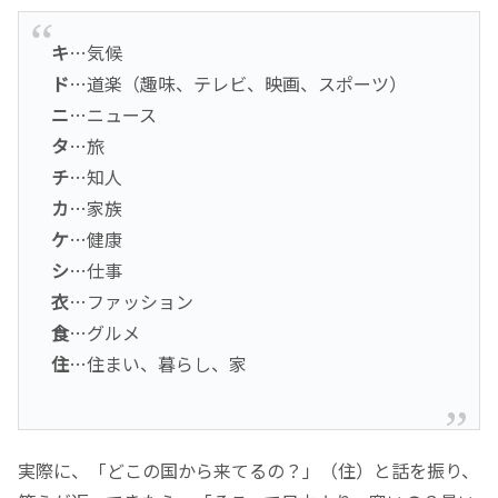
キ
…気候
ド
…道楽（趣味、テレビ、映画、スポーツ）
ニ
…ニュース
タ
…旅
チ
…知人
カ
…家族
ケ
…健康
シ
…仕事
衣
…ファッション
食
…グルメ
住
…住まい、暮らし、家
実際に、「どこの国から来てるの？」（住）と話を振り、