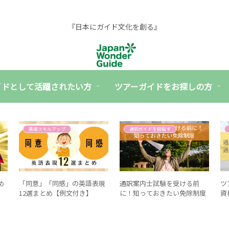
『日本にガイド文化を創る』
イドとして活躍されたい方
ツアーガイドをお探しの方
英語スキルアップ
通訳ガイドを目指す
め
「同意」「同感」の英語表現
通訳案内士試験を受ける前
ツ
12選まとめ【例文付き】
に！知っておきたい免除制度
資
メ