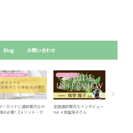
Blog
お問い合わせ
通訳ガイドを目指す
インタビュー
通訳ガイド
アーガイドに通訳案内士の
全国通訳案内士インタビュー
ガイド中に
格は必要?【メリット・デ
Vol. 4 保里陽子さん
備えておき
リット大調査】
グッズ１０