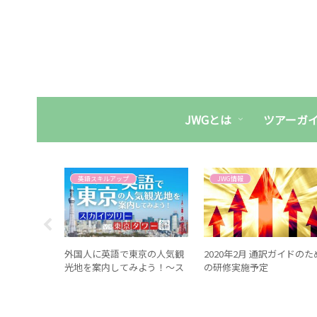
JWGとは
ツアーガ
ップ
英語スキルアップ
JWG情報
！？外国人
外国人に英語で東京の人気観
2020年2月 通訳ガイドのた
12選
光地を案内してみよう！～ス
の研修実施予定
カイツリーvs東京タワー編〜