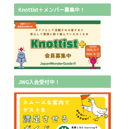
Knottist＋メンバー募集中！
JWG入会受付中！