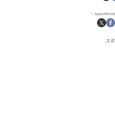
JapanWon
スポ