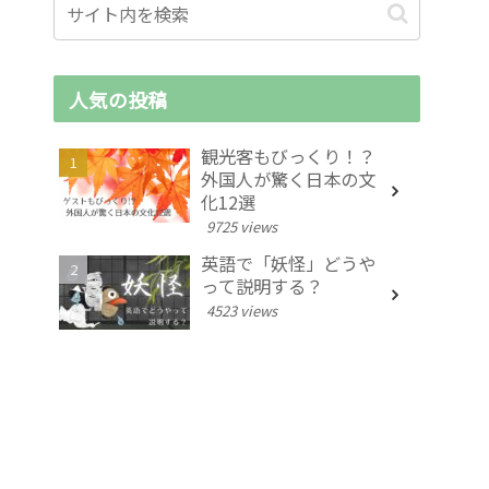
人気の投稿
観光客もびっくり！？
外国人が驚く日本の文
化12選
9725 views
英語で「妖怪」どうや
って説明する？
4523 views