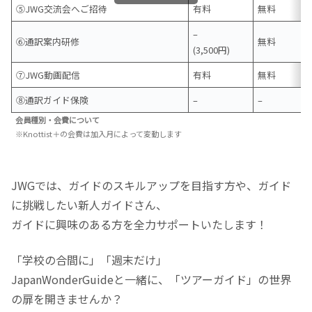
⑤JWG交流会へご招待
有料
無料
–
⑥通訳案内研修
無料
(3,500円)
⑦JWG動画配信
有料
無料
⑧通訳ガイド保険
–
–
会員種別・会費について
※Knottist＋の会費は加入月によって変動します
JWGでは、ガイドのスキルアップを目指す方や、ガイド
に挑戦したい新人ガイドさん、
ガイドに興味のある方を全力サポートいたします！
「学校の合間に」「週末だけ」
JapanWonderGuideと一緒に、「ツアーガイド」の世界
の扉を開きませんか？