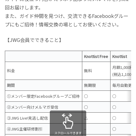
回お届けします。
また、ガイド仲間を見つけ、交流できるFacebookグルー
プにもご招待！情報交換の場としてお使いください。
【JWG会員でできること】
Knottist Free
Knottist
月額1,000円
料金
無料
(税込1,100円
期間
無期限
毎月自動更
①メンバー限定Facebookグループご招待
○
○
②メンバー向けメルマガ受信
○
○
③JWG Live!見逃し配信
△
○
④JWG主催研修割引
–
○
スクロールできます