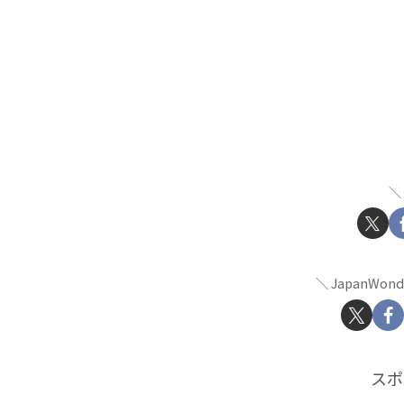
JapanWon
スポ