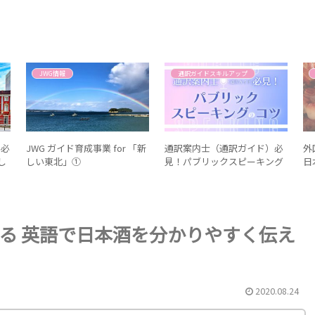
JWG情報
通訳ガイドスキルアップ
ん必
JWG ガイド育成事業 for 「新
通訳案内士（通訳ガイド）必
外
し
しい東北」①
見！パブリックスピーキング
日
のコツとは
る 英語で日本酒を分かりやすく伝え
2020.08.24