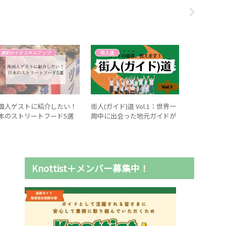
通訳ガイドスキルアップ
街人道
通訳ガイド
国人ゲストに紹介したい！
街人(ガイド)道 Vol.1：世界一
【香川】直
本のストリートフード5選
周中に出会った地元ガイドが
ト
ヒントに。私の目指すガイド
像
Knottist＋メンバー募集中！