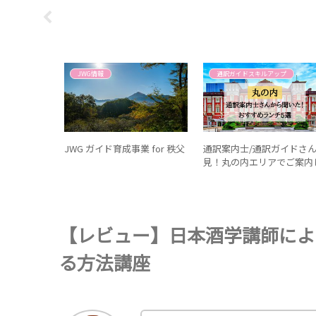
JWG情報
通訳ガイドスキルアップ
単！自費
JWG ガイド育成事業 for 秩父
通訳案内士/通訳ガイドさ
みた
見！丸の内エリアでご案内
たいおすすめランチ5選
【レビュー】日本酒学講師によ
る方法講座