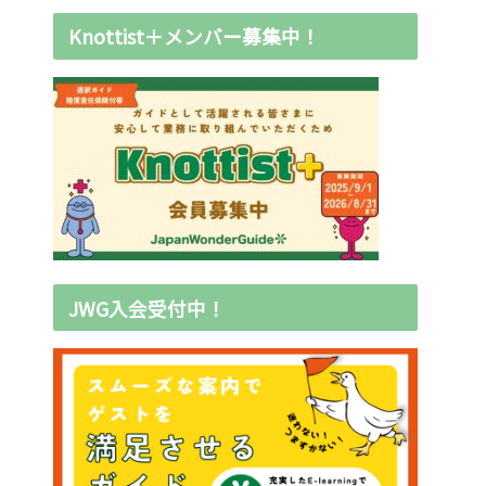
Knottist＋メンバー募集中！
JWG入会受付中！