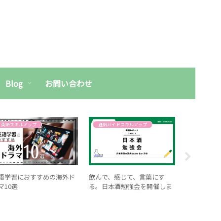
Blog
お問い合わせ
英語スキルアップ
通訳ガイドスキルアップ
通訳ガイド
語学習におすすめの海外ド
飲んで、感じて、言葉にす
【東京】東
マ10選
る。日本酒勉強会を開催しま
イライト)
した！