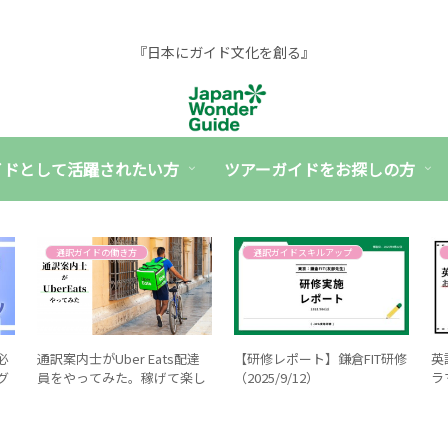
『日本にガイド文化を創る』
イドとして活躍されたい方
ツアーガイドをお探しの方
通訳ガイドの働き方
通訳ガイドスキルアップ
必
通訳案内士がUber Eats配達
【研修レポート】鎌倉FIT研修
英
グ
員をやってみた。稼げて楽し
（2025/9/12）
ラ
い副業！