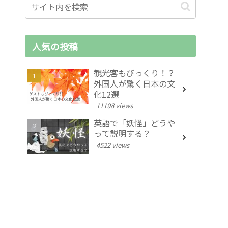
人気の投稿
観光客もびっくり！？
外国人が驚く日本の文
化12選
11198 views
英語で「妖怪」どうや
って説明する？
4522 views