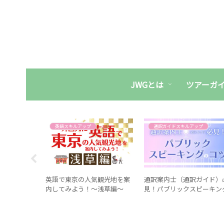
JWGとは
ツアーガ
英語スキルアップ
通訳ガイドスキルアップ
ol.5：ガイ
英語で東京の人気観光地を案
通訳案内士（通訳ガイド）
!?
内してみよう！～浅草編～
見！パブリックスピーキン
のコツとは