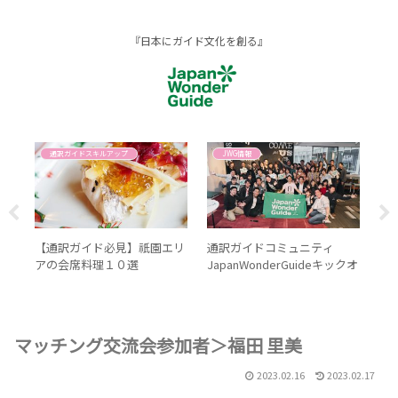
『日本にガイド文化を創る』
通訳ガイドスキルアップ
JWG情報
＃
【通訳ガイド必見】祇園エリ
通訳ガイドコミュニティ
【
アの会席料理１０選
JapanWonderGuideキックオ
ト
フイベント@京都レポ
マッチング交流会参加者＞福田 里美
2023.02.16
2023.02.17