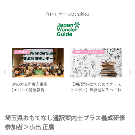
『日本にガイド文化を創る』
JWG情報
通訳ガイドスキルアップ
て説
JWG大交流会＠東京
【通訳案内士のためのケース
英
(2023.8.1)開催報告
スタディ】飲食店に入ってわ
説
かったゲストの嗜好
埼玉県おもてなし通訳案内士プラス養成研修
参加者＞小出 正廣