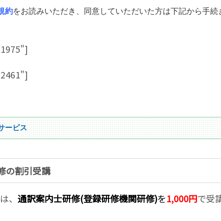
規約
をお読みいただき、同意していただいた方は下記から手続
21975"]
22461"]
サービス
研修の割引受講
方は、
通訳案内士研修(登録研修機関研修)
を
1,000円
で受