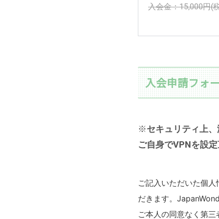
入会金：15,000円(
入会申請フォ
※
セキュリティ上、
ご自身でVPNを設
ご記入いただいた個人
だきます。JapanW
ご本人の同意なく第三