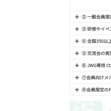
② 一般会員限定
③ 研修やイベ
④ 全国350
⑤ 交流会の実
⑥ JWG専用 
⑦会員向けメ
⑧会員限定のF