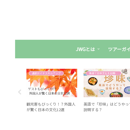
JWGとは
ツアーガ
ップ
通訳ガイドスキルアップ
英語で日本文化を説明する
イドのポイ
観光客もびっくり！？外国人
英語で「珍味」はどうやっ
が驚く日本の文化12選
説明する？