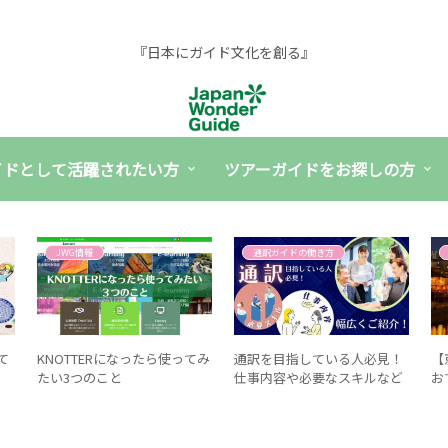
『日本にガイド文化を創る』
イドとして活躍されたい方
ツアーガイドをお探しの方
JWG情報
通訳ガイドの働き方
て
KNOTTERになったら使ってみ
通訳を目指している人必見！
【
たい3つのこと
仕事内容や必要なスキルなど
お
幅広くご紹介