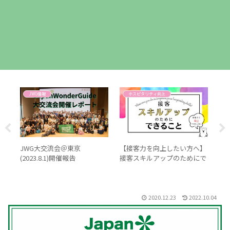
JWG情報
ホスピタリティ向上
ァン
JWG大交流会＠東京
【接客力を向上したい方へ】
私
グの
(2023.8.1)開催報告
接客スキルアップのためにで
Vol
きることを8つ紹介！
2020.12.23
2022.10.04