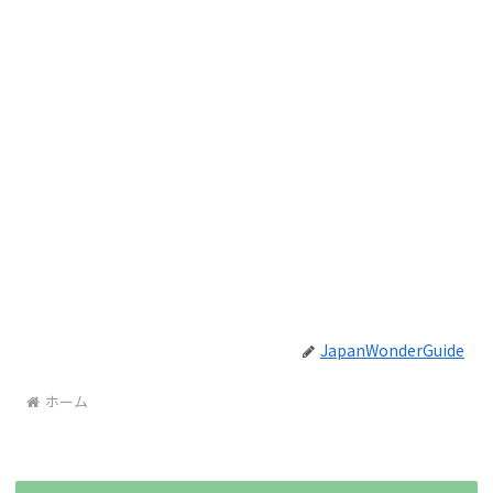
JapanWonderGuide
ホーム