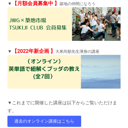
【月額会員募集中
】
▼
築地の仲間になろう
【2022年新企画
】
▼
大來尚順先生渾身の講座
▼これまでに開催した講座は以下からご覧いただけま
す。
過去のオンライン講座はこちら