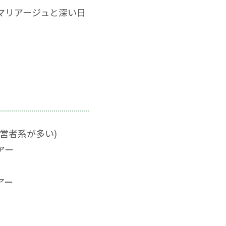
マリアージュと深い日
営者系が多い)
アー
アー