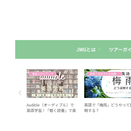
JWGとは
ツアーガ
ップ
英語スキルアップ
英語で日本文化を説明する
国人に人気
Audible（オーディブル）で
英語で「梅雨」どうやって
ズメント５
英語学習！「聴く読書」で英
明する？
語力を磨こう