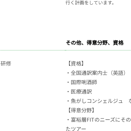
行く計画をしています。
その他、得意分野、資格
ー研修
【資格】
・全国通訳案内士（英語）
・国際唎酒師
・医療通訳
・魚がしコンシェルジュ 
【得意分野】
・富裕層FITのニーズにそ
たツアー