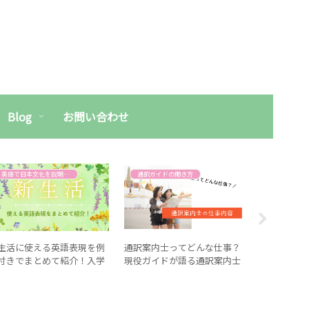
Blog
お問い合わせ
英語で日本文化を説明する
通訳ガイドの働き方
英語スキル
生活に使える英語表現を例
通訳案内士ってどんな仕事？
英単語を覚
付きでまとめて紹介！入学
現役ガイドが語る通訳案内士
理由と正し
、転勤など
の仕事内容
説！