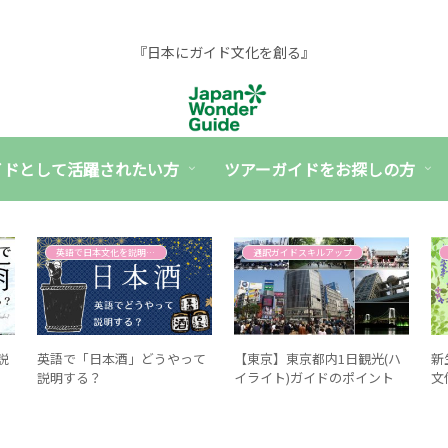
『日本にガイド文化を創る』
イドとして活躍されたい方
ツアーガイドをお探しの方
英語で日本文化を説明する
通訳ガイドスキルアップ
説
英語で「日本酒」どうやって
【東京】東京都内1日観光(ハ
新
説明する？
イライト)ガイドのポイント
文
式