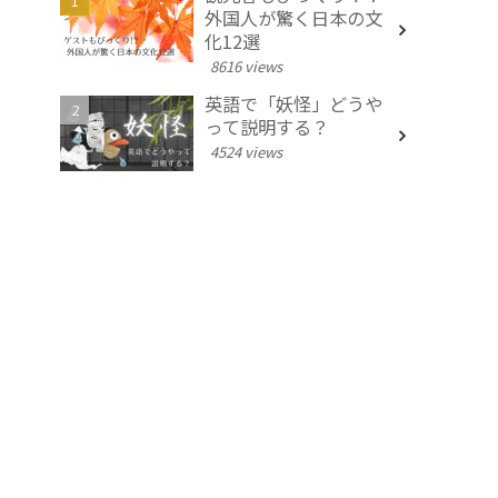
外国人が驚く日本の文
化12選
8616 views
英語で「妖怪」どうや
って説明する？
4524 views