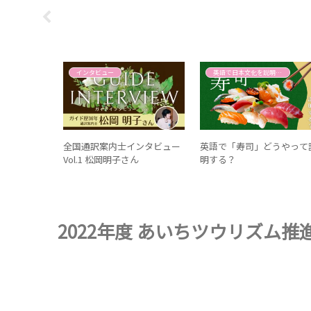
インタビュー
英語で日本文化を説明する
文化を守
全国通訳案内士インタビュー
英語で「寿司」どうやって
ルツーリズ
Vol.1 松岡明子さん
明する？
2022年度 あいちツウリズム