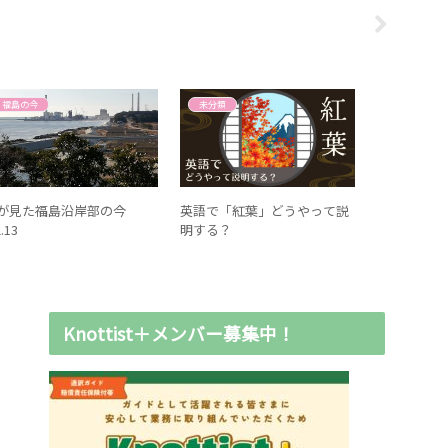
福島の今
未分類
福島の今
が見た福島沿岸部の今
英語で「紅葉」どうやって説
まるで戦国
l.13
明する？
通りの一大
野馬追」
Knottist＋メンバー募集中！