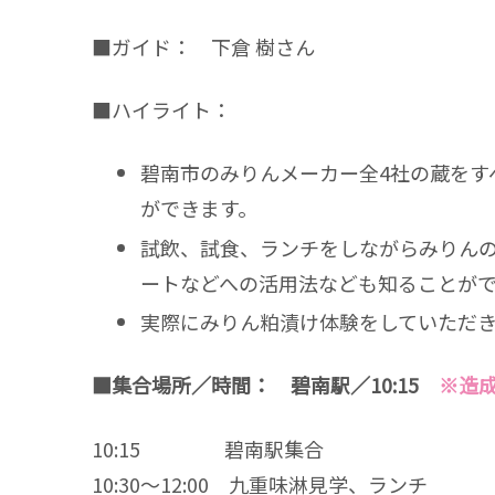
■ガイド： 下倉 樹さん
■ハイライト：
碧南市のみりんメーカー全4社の蔵をす
ができます。
試飲、試食、ランチをしながらみりん
ートなどへの活用法なども知ることが
実際にみりん粕漬け体験をしていただ
■集合場所／時間： 碧南駅／10:15
※造
10:15 碧南駅集合
10:30～12:00 九重味淋見学、ランチ