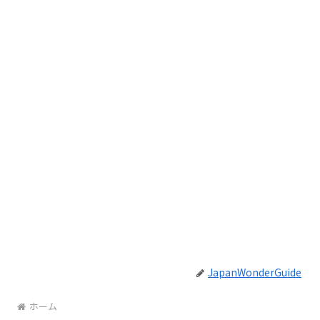
JapanWonderGuide
ホーム