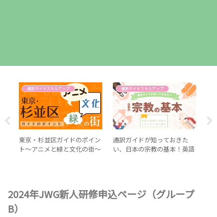
通訳ガイドスキルアップ
通訳ガイドスキルアップ
う説
東京・杉並区ガイドのポイン
通訳ガイドが知っておきた
【
ト〜アニメと緑と文化の街〜
い、日本の宗教の基本！英語
ガ
で説明する際のフレーズと共
に紹介
2024年JWG新人研修申込ページ（グループ
B）