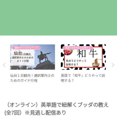
通訳ガイドスキルアップ
英語で日本文化を説明する
て説
仙台１日観光！通訳案内士の
英語で「和牛」どうやって説
自
ためのガイド行程
明する？
る
ム
（オンライン）英単語で紐解くブッダの教え
(全7回）※見逃し配信あり