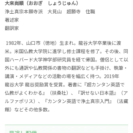
大來尚順（おおぎ しょうじゅん）
浄土真宗本願寺派 大見山 超勝寺 住職
著述家
翻訳家
1982年、山口市（徳地）生まれ。龍谷大学卒業後に渡
米。米国仏教大学院に進学し修士課程を修了。その後、同
国ハーバード大学神学部研究員を経て帰国。僧侶として以
外にも通訳や仏教関係の書物の翻訳なども手掛け、執筆・
講演・メディアなどの活動の場を幅広く持つ。2019年
龍谷大学 龍谷奨励賞を受賞。著書に『超カンタン英語で
仏教がよくわかる』（扶桑社）、『訳せない日本語』（ア
ルファポリス）、『カンタン英語で浄土真宗入門』（法藏
館）などその他多数。