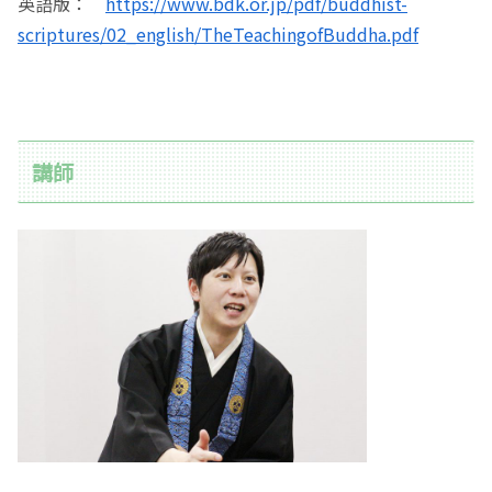
英語版：
https://www.bdk.or.jp/pdf/buddhist-
scriptures/02_english/TheTeachingofBuddha.pdf
講師