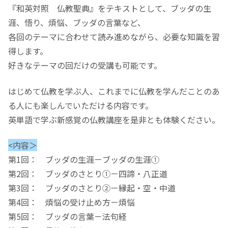
『和英対照 仏教聖典』をテキストとして、ブッダの生
涯、悟り、煩悩、ブッダの言葉など、
各回のテーマに合わせて読み進めながら、必要な知識を習
得します。
好きなテーマの回だけの受講も可能です。
はじめて仏教を学ぶ人、これまでに仏教を学んだことのあ
る人にも楽しんでいただける内容です。
英単語で学ぶ新感覚の仏教講座を是非とも体験ください。
<内容＞
第1回： ブッダの生涯－ブッダの生涯①
第2回： ブッダのさとり①－四諦・八正道
第3回： ブッダのさとり②－縁起・空・中道
第4回： 煩悩の受け止め方－煩悩
第5回： ブッダの言葉－法句経